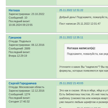
Наташа
25.11.2022 12:31:22
Зарегистрирован
: 23.10.2022
Добрый день! Подскажите, пожалуйста, 
Сообщений:
10
Последний визит:
Пост написан 25.11.2022 12:01:47
10.06.2024 09:23:55
Грешнов
25.11.2022 12:35:11
Откуда:
Подольск
Зарегистрирован
: 06.12.2016
Наташа написал(а):
Сообщений:
2689
Последний визит:
Подскажите, пожалуйста, как ред
Вчера 12:29:19
Уточните о каких Вы "надписях"? Вы п
формулы, которые появляются при наж
Сергей Городничев
25.11.2022 21:43:03
Откуда:
Московская область
Это как в сказке. Игла в яйце, яйцо в ут
Зарегистрирован
: 12.12.2016
Есть библиотека текстов. Из неё текст
Сообщений:
1274
Последний визит:
шаблону (смежества или номера кварта
Сегодня 17:40:32
уже пишите любым шрифтом и размером