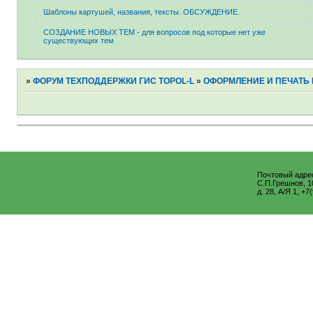
Шаблоны картушей, названия, тексты. ОБСУЖДЕНИЕ.
СОЗДАНИЕ НОВЫХ ТЕМ - для вопросов под которые нет уже
существующих тем
»
ФОРУМ ТЕХПОДДЕРЖКИ ГИС TOPOL-L
»
ОФОРМЛЕНИЕ И ПЕЧАТЬ 
Почтовый адре
С.П.Грешнов, 1
д. 28, А/Я 1, +