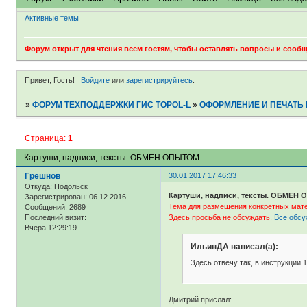
Активные темы
Форум открыт для чтения всем гостям, чтобы оставлять вопросы и сообщ
Привет, Гость!
Войдите
или
зарегистрируйтесь
.
»
ФОРУМ ТЕХПОДДЕРЖКИ ГИС TOPOL-L
»
ОФОРМЛЕНИЕ И ПЕЧАТЬ 
Страница:
1
Картуши, надписи, тексты. ОБМЕН ОПЫТОМ.
Грешнов
30.01.2017 17:46:33
Откуда:
Подольск
Картуши, надписи, тексты. ОБМЕН
Зарегистрирован
: 06.12.2016
Тема для размещения конкретных мате
Сообщений:
2689
Последний визит:
Здесь просьба не обсуждать.
Все обсу
Вчера 12:29:19
ИльинДА написал(а):
Здесь отвечу так, в инструкции
Дмитрий прислал: