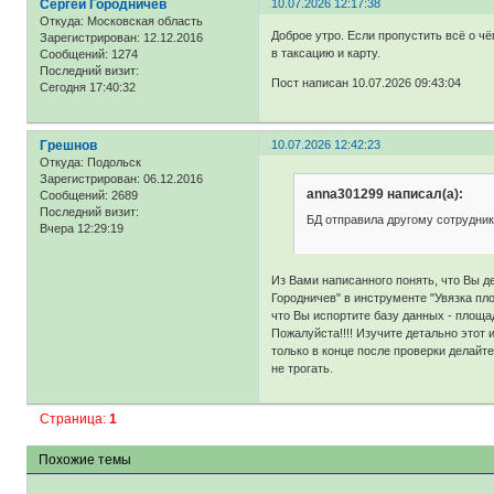
Сергей Городничев
10.07.2026 12:17:38
Откуда:
Московская область
Доброе утро. Если пропустить всё о ч
Зарегистрирован
: 12.12.2016
в таксацию и карту.
Сообщений:
1274
Последний визит:
Пост написан 10.07.2026 09:43:04
Сегодня 17:40:32
Грешнов
10.07.2026 12:42:23
Откуда:
Подольск
Зарегистрирован
: 06.12.2016
anna301299 написал(а):
Сообщений:
2689
Последний визит:
БД отправила другому сотрудник
Вчера 12:29:19
Из Вами написанного понять, что Вы д
Городничев" в инструменте "Увязка пл
что Вы испортите базу данных - площад
Пожалуйста!!!! Изучите детально это
только в конце после проверки делайт
не трогать.
Страница:
1
Похожие темы