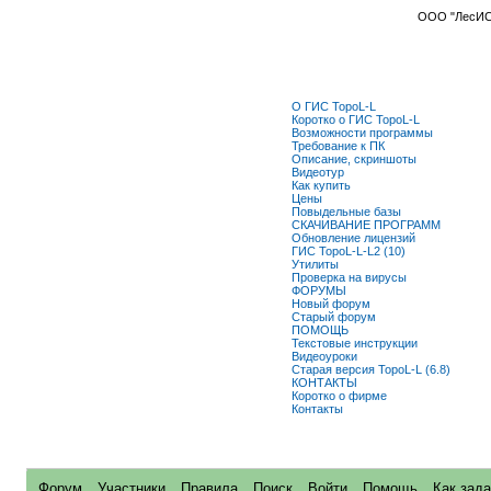
ООО "ЛесИС"
О ГИС TopoL-L
Коротко о ГИС TopoL-L
Возможности программы
Требование к ПК
Описание, скриншоты
Видеотур
Как купить
Цены
Повыдельные базы
СКАЧИВАНИЕ ПРОГРАММ
Обновление лицензий
ГИС TopoL-L-L2 (10)
Утилиты
Пpoвepкa на виpycы
ФОРУМЫ
Новый форум
Старый форум
ПОМОЩЬ
Текстовые инструкции
Видеоуроки
Старая версия TopoL-L (6.8)
КОНТАКТЫ
Коротко о фирме
Контакты
Форум
Участники
Правила
Поиск
Войти
Помощь
Как зада