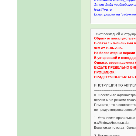
Этот файл необходимо от
lesis@ya.ru
Если программа "задумает
Текст последней инструкц
Обратите пожалуйста вн
В связи с изменениями в
чем от 19.06.2025.
На более старые версии 
В устаревшей и неподдер
Однако, версия должна б
БУДЬТЕ ПРЕДЕЛЬНО ВН
ПРОШИВОК!
ПРИДЕТСЯ ВЫСЫЛАТЬ Н
ИНСТРУКЦИЯ ПО АКТИВА
=======================
0. Обеспечьте администра
версии 6.8 в режиме пока
Помните, что в соответств
не предусмотрена ценовой
1. Установите правильные
c:\Windows\bootstat.dat.
Если какая то из дат был
2. Вставьте ключ.