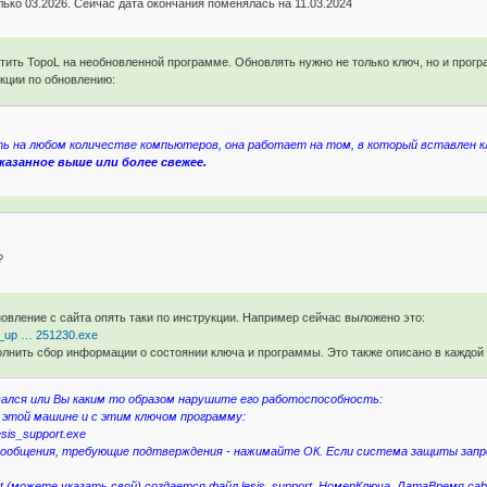
лько 03.2026. Сейчас дата окончания поменялась на 11.03.2024
тить TopoL на необновленной программе. Обновлять нужно не только ключ, но и прогр
кции по обновлению:
 на любом количестве компьютеров, она работает на том, в который вставлен к
казанное выше или более свежее.
?
овление с сайта опять таки по инструкции. Например сейчас выложено это:
l_l_up … 251230.exe
олнить сбор информации о состоянии ключа и программы. Это также описано в каждой
овался или Вы каким то образом нарушите его работоспособность:
 этой машине и с этим ключом программу:
lesis_support.exe
ообщения, требующие подтверждения - нажимайте ОК. Если система защиты запр
ort (можете указать свой) создается файл lesis_support_НомерКлюча_ДатаВремя.cab