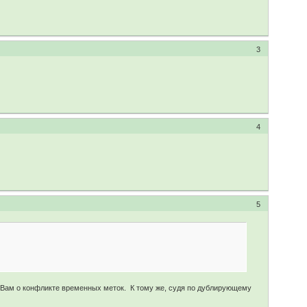
3
4
5
 Вам о конфликте временных меток. К тому же, судя по дублирующему