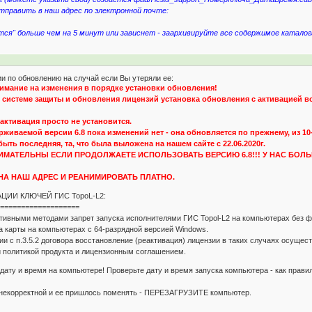
править в наш адрес по электронной почте:
ся" больше чем на 5 минут или зависнет - заархивируйте все содержимое каталога 
ии по обновлению на случай если Вы утеряли ее:
имание на изменения в порядке установки обновления!
 системе защиты и обновления лицензий установка обновления с активацией во
активация просто не установится.
живаемой версии 6.8 пока изменений нет - она обновляется по прежнему, из 10
ыть последняя, та, что была выложена на нашем сайте с 22.06.2020г.
ИМАТЕЛЬНЫ ЕСЛИ ПРОДОЛЖАЕТЕ ИСПОЛЬЗОВАТЬ ВЕРСИЮ 6.8!!! У НАС БОЛ
А НАШ АДРЕС И РЕАНИМИРОВАТЬ ПЛАТНО.
ЦИИ КЛЮЧЕЙ ГИС TopoL-L2:
===================
тивными методами запрет запуска исполнителями ГИС Topol-L2 на компьютерах без фа
за карты на компьютерах с 64-разрядной версией Windows.
ии с п.3.5.2 договора восстановление (реактивация) лицензии в таких случаях осущест
 политикой продукта и лицензионным соглашением.
 дату и время на компьютере! Проверьте дату и время запуска компьютера - как прави
а некорректной и ее пришлось поменять - ПЕРЕЗАГРУЗИТЕ компьютер.