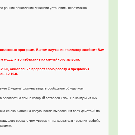
олее ранние обновление лицензии установить невозможно.
новленных программ. В этом случае инсталлятор сообщит Вам
е модули во избежание их случайного запуска:
06.2020, обновление прервет свою работу и предложит
L-L2 10.0.
менее 2 недель) должна выдать сообщение об удачном
 работает на том, в который вставлен ключ. На каждом из них
ока ее окончания на новую, после выполнения всех действий по
дыдущего срока, о чем уведомит пользователя через интерфейс.
дущего.