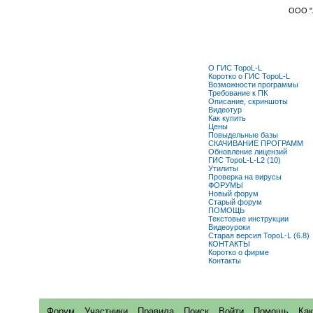
ООО "Л
О ГИС TopoL-L
Коротко о ГИС TopoL-L
Возможности программы
Требование к ПК
Описание, скриншоты
Видеотур
Как купить
Цены
Повыдельные базы
СКАЧИВАНИЕ ПРОГРАММ
Обновление лицензий
ГИС TopoL-L-L2 (10)
Утилиты
Пpoвepкa на виpycы
ФОРУМЫ
Новый форум
Старый форум
ПОМОЩЬ
Текстовые инструкции
Видеоуроки
Старая версия TopoL-L (6.8)
КОНТАКТЫ
Коротко о фирме
Контакты
Форум
Участники
Правила
Поиск
Войти
Помощь
Как