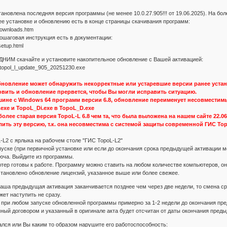
становлена последняя версия программы (не менее 10.0.27.905!!! от 19.06.2025). На б
ее установке и обновлению есть в конце страницы скачивания программ:
/downloads.htm
пошаговая инструкция есть в документации:
setup.html
М скачайте и установите накопительное обновление с Вашей активацией:
t/topol_l_update_905_20251230.exe
бновление может обнаружить некорректные или устаревшие версии ранее уста
овить и обновление прервется, чтобы Вы могли исправить ситуацию.
ине с Windows 64 программ версии 6.8, обновление переименует несовместимы
exe и TopoL_Di.exe в TopoL_D.exe
более старая версия TopoL-L 6.8 чем та, что была выложена на нашем сайте 22.
ить эту версию, т.к. она несовместима с системой защиты современной ГИС Topo
-L2 с ярлыка на рабочем столе "ГИС TopoL-L2"
уске (при первичной установке или если до окончания срока предыдущей активации 
юча. Выйдите из программы.
тер готовы к работе. Программу можно ставить на любом количестве компьютеров, она
тановлено обновление лицензий, указанное выше или более свежее.
Ваша предыдущая активация заканчивается позднее чем через две недели, то смена ср
ет наступить не сразу.
при любом запуске обновленной программы примерно за 1-2 недели до окончания пре
ный договором и указанный в оригинале акта будет отсчитан от даты окончания преды
ался или Вы каким то образом нарушите его работоспособность: