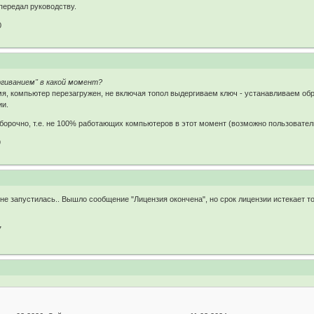
передал руководству.
0
ргиванием" в какой момент?
я, компьютер перезагружен, не включая топол выдергиваем ключ - устанавливаем обра
ии.
орочно, т.е. не 100% работающих компьютеров в этот момент (возможно пользователи
9
не запустилась.. Вышло сообщение "Лицензия окончена", но срок лицензии истекает то
7