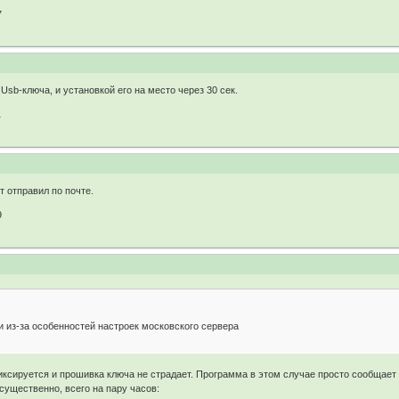
7
sb-ключа, и установкой его на место через 30 сек.
1
т отправил по почте.
9
 из-за особенностей настроек московского сервера
ксируется и прошивка ключа не страдает. Программа в этом случае просто сообщает
существенно, всего на пару часов: