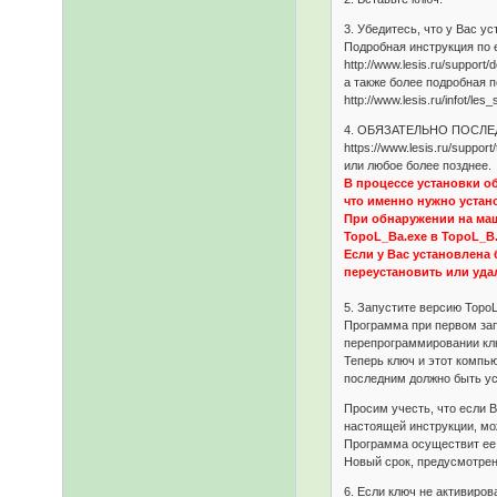
3. Убедитесь, что у Вас у
Подробная инструкция по 
http://www.lesis.ru/support
а также более подробная 
http://www.lesis.ru/infot/les_
4. ОБЯЗАТЕЛЬНО ПОСЛЕДНИ
https://www.lesis.ru/suppor
или любое более позднее.
В процессе установки о
что именно нужно устан
При обнаружении на маш
TopoL_Ba.exe в TopoL_B.
Если у Вас установлена 
переустановить или удал
5. Запустите версию TopoL
Программа при первом зап
перепрограммировании кл
Теперь ключ и этот компью
последним должно быть ус
Просим учесть, что если 
настоящей инструкции, мож
Программа осуществит ее 
Новый срок, предусмотрен
6. Если ключ не активиров