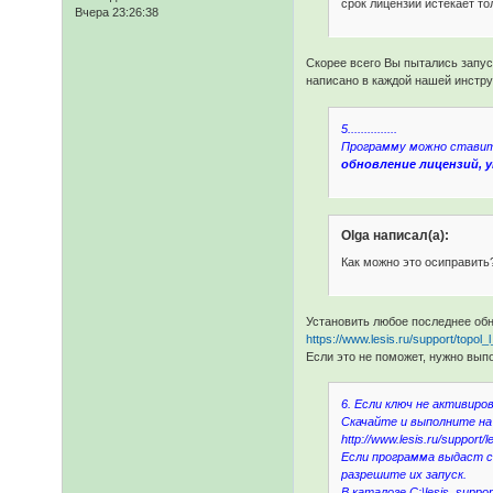
срок лицензии истекает то
Вчера 23:26:38
Скорее всего Вы пытались запус
написано в каждой нашей инстру
5...............
Программу можно ставить
обновление лицензий, у
Olga написал(а):
Как можно это осиправить
Установить любое последнее обн
https://www.lesis.ru/support/topo
Если это не поможет, нужно вып
6. Если ключ не активир
Скачайте и выполните на
http://www.lesis.ru/support/
Если программа выдаст с
разрешите их запуск.
В каталоге C:\lesis_supp