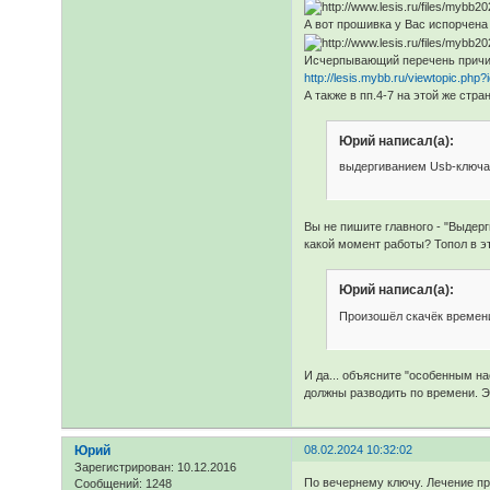
А вот прошивка у Вас испорчена
Исчерпывающий перечень причин
http://lesis.mybb.ru/viewtopic.php
А также в пп.4-7 на этой же стра
Юрий написал(а):
выдергиванием Usb-ключа, 
Вы не пишите главного - "Выдер
какой момент работы? Топол в э
Юрий написал(а):
Произошёл скачёк времени
И да... объясните "особенным н
должны разводить по времени. Эт
Юрий
08.02.2024 10:32:02
Зарегистрирован
: 10.12.2016
По вечернему ключу. Лечение п
Сообщений:
1248