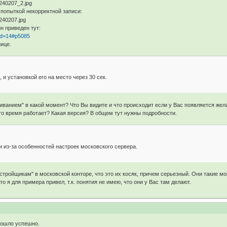
 попыткой некорректной записи:
 приведен тут:
?id=14#p5085
нице.
и установкой его на место через 30 сек.
гиванием" в какой момент? Что Вы видите и что происходит если у Вас появляется же
то время работает? Какая версия? В общем тут нужны подробности.
 из-за особенностей настроек московского сервера.
астройщикам" в московской конторе, что это их косяк, причем серьезный. Они такие м
о я для примера привел, т.к. понятия не имею, что они у Вас там делают.
рошло успешно.