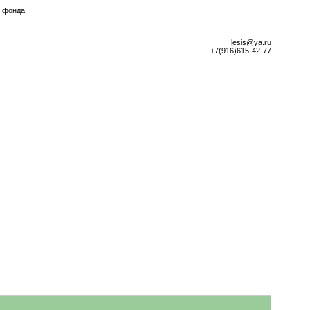
о фонда
lesis@ya.ru
+7(916)615-42-77