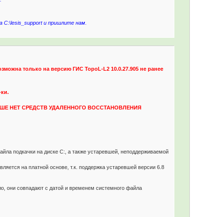
C:\lesis_support и пришлите нам.
зможна только на версию ГИС TopoL-L2 10.0.27.905 не ранее
-ки.
ЬШЕ НЕТ СРЕДСТВ УДАЛЕННОГО ВОССТАНОВЛЕНИЯ
йла подкачки на диске C:, а также устаревшей, неподдерживаемой
вляется на платной основе, т.к. поддержка устаревшей версии 6.8
ло, они совпадают с датой и временем системного файла