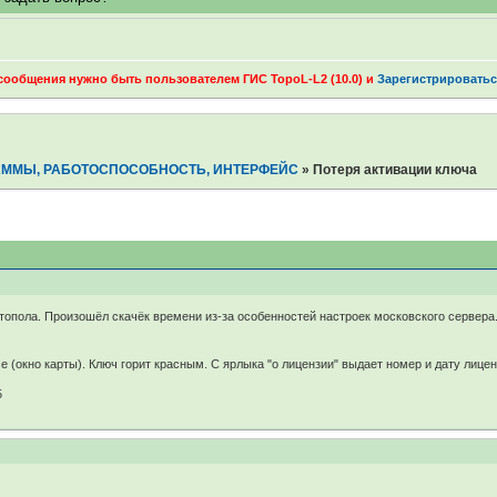
 сообщения нужно быть пользователем ГИС TopoL-L2 (10.0) и
Зарегистрироватьс
АММЫ, РАБОТОСПОСОБНОСТЬ, ИНТЕРФЕЙС
»
Потеря активации ключа
топола. Произошёл скачёк времени из-за особенностей настроек московского сервера
 (окно карты). Ключ горит красным. С ярлыка "о лицензии" выдает номер и дату лицен
5